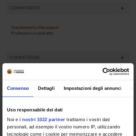
COMPONENTI
Giandemetrio Marangoni
Professore a contratto
COMPETENZE
Consenso
Dettagli
Impostazioni degli annunci
In
ATTIVITÀ
AREE DI RICERCA
Uso responsabile dei dati
DOTTORATI DI RICERCA
Noi e
i nostri 1022 partner
trattiamo i vostri dati
personali, ad esempio il vostro numero IP, utilizzando
STRUTTURE
tecnologie come i cookie per memorizzare e accedere