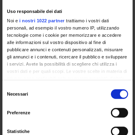
Uso responsabile dei dati
LABORATORI DI RICERCA
Noi e
i nostri 1022 partner
trattiamo i vostri dati
CENTRI DI RICERCA
personali, ad esempio il vostro numero IP, utilizzando
tecnologie come i cookie per memorizzare e accedere
BIBLIOTECHE
alle informazioni sul vostro dispositivo al fine di
pubblicare annunci e contenuti personalizzati, misurare
SPIN OFF E AZIENDE
gli annunci e i contenuti, ricercare il pubblico e sviluppare
i servizi. Avete la possibilità di scegliere chi utilizza i
Contatti
vostri dati e per quali scopi. Le vostre scelte in materia di
Persone
privacy sono applicabili solo su questa proprietà digitale
in cui avete effettuato le vostre scelte. È possibile
Luoghi
Selezione
modificare o revocare il proprio consenso in qualsiasi
Necessari
del
Calendario
momento dalla Dichiarazione sui cookie o facendo clic
consenso
sull'icona di attivazione della privacy.
Preferenze
Con il tuo consenso, vorremmo anche:
raccogliere informazioni sulla tua posizione
Statistiche