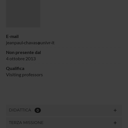
E-mail
jeanpaul
chavas
univr
it
Non presente dal
4 ottobre 2013
Qualifica
Visiting professors
DIDATTICA
0
TERZA MISSIONE